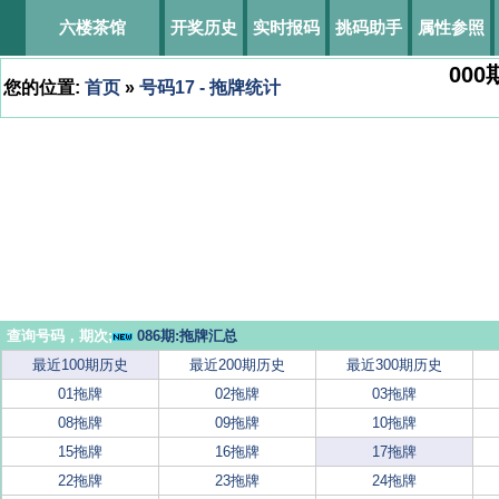
六楼茶馆
开奖历史
实时报码
挑码助手
属性参照
000
您的位置:
首页
»
号码17 - 拖牌统计
查询号码，期次;
086期:拖牌汇总
最近100期历史
最近200期历史
最近300期历史
01拖牌
02拖牌
03拖牌
08拖牌
09拖牌
10拖牌
15拖牌
16拖牌
17拖牌
22拖牌
23拖牌
24拖牌