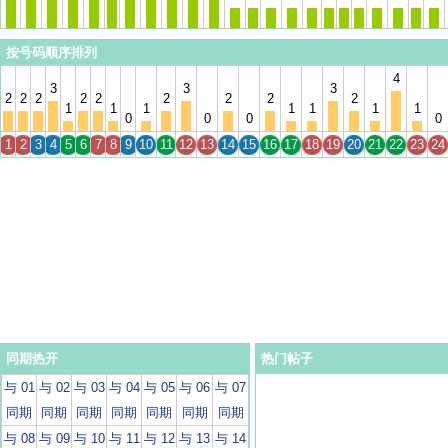
按号码顺序排列
4
3
3
3
2
2
2
2
2
2
2
2
2
1
1
1
1
1
1
1
0
0
0
0
1
2
3
4
5
6
7
8
9
10
11
12
13
14
15
16
17
18
19
20
21
22
23
24
同期热开
热门帖子
与 01
与 02
与 03
与 04
与 05
与 06
与 07
同期
同期
同期
同期
同期
同期
同期
与 08
与 09
与 10
与 11
与 12
与 13
与 14