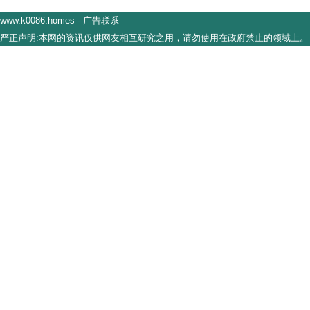
www.k0086.homes
-
广告联系
严正声明:本网的资讯仅供网友相互研究之用，请勿使用在政府禁止的领域上。