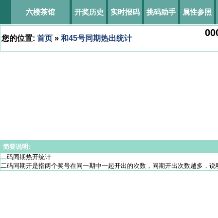
六楼茶馆
开奖历史
实时报码
挑码助手
属性参照
00
您的位置:
首页
»
和45号同期热出统计
简要说明:
二码同期热开统计
二码同期开是指两个奖号在同一期中一起开出的次数，同期开出次数越多，说