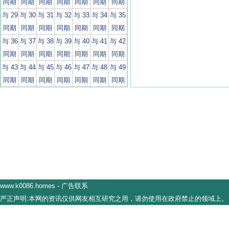
同期
同期
同期
同期
同期
同期
同期
与 29
与 30
与 31
与 32
与 33
与 34
与 35
同期
同期
同期
同期
同期
同期
同期
与 36
与 37
与 38
与 39
与 40
与 41
与 42
同期
同期
同期
同期
同期
同期
同期
与 43
与 44
与 45
与 46
与 47
与 48
与 49
同期
同期
同期
同期
同期
同期
同期
www.k0086.homes
-
广告联系
严正声明:本网的资讯仅供网友相互研究之用，请勿使用在政府禁止的领域上。