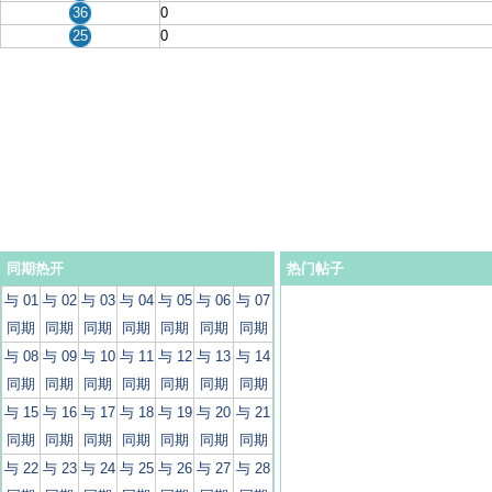
36
0
25
0
同期热开
热门帖子
与 01
与 02
与 03
与 04
与 05
与 06
与 07
同期
同期
同期
同期
同期
同期
同期
与 08
与 09
与 10
与 11
与 12
与 13
与 14
同期
同期
同期
同期
同期
同期
同期
与 15
与 16
与 17
与 18
与 19
与 20
与 21
同期
同期
同期
同期
同期
同期
同期
与 22
与 23
与 24
与 25
与 26
与 27
与 28