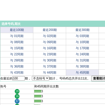
选择号码,期次
最近100期
最近200期
最近300期
与 01同期
与 02同期
与 03同期
与 08同期
与 09同期
与 10同期
与 15同期
与 16同期
与 17同期
与 22同期
与 23同期
与 24同期
与 29同期
与 30同期
与 31同期
与 36同期
与 37同期
与 38同期
与 43同期
与 44同期
与 45同期
在最近的
期，
统计， 号码45总共开出11次。
查看统
热号
和45同期开出次数
28
3
16
3
37
3