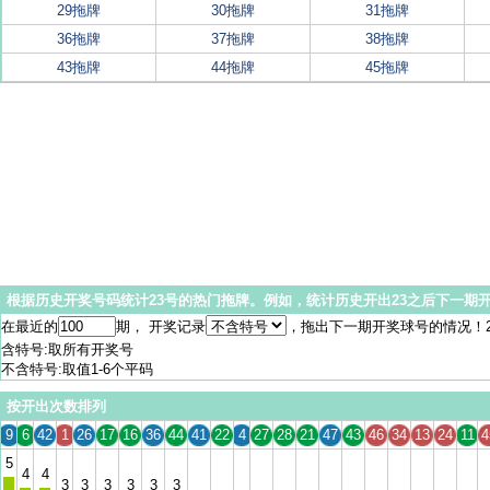
29拖牌
30拖牌
31拖牌
36拖牌
37拖牌
38拖牌
43拖牌
44拖牌
45拖牌
根据历史开奖号码统计23号的热门拖牌。例如，统计历史开出23之后下一期
在最近的
期， 开奖记录
，拖出下一期开奖球号的情况！2
含特号:取所有开奖号
不含特号:取值1-6个平码
按开出次数排列
9
6
42
1
26
17
16
36
44
41
22
4
27
28
21
47
43
46
34
13
24
11
4
5
4
4
3
3
3
3
3
3