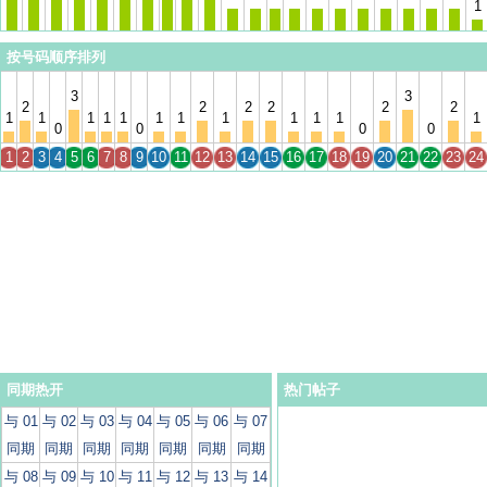
1
按号码顺序排列
3
3
2
2
2
2
2
2
1
1
1
1
1
1
1
1
1
1
1
1
0
0
0
0
1
2
3
4
5
6
7
8
9
10
11
12
13
14
15
16
17
18
19
20
21
22
23
24
同期热开
热门帖子
与 01
与 02
与 03
与 04
与 05
与 06
与 07
同期
同期
同期
同期
同期
同期
同期
与 08
与 09
与 10
与 11
与 12
与 13
与 14