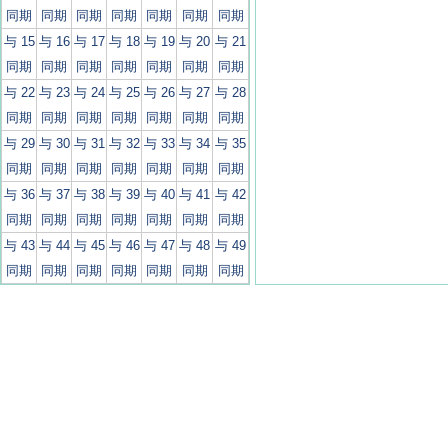
同期
同期
同期
同期
同期
同期
同期
与 15
与 16
与 17
与 18
与 19
与 20
与 21
同期
同期
同期
同期
同期
同期
同期
与 22
与 23
与 24
与 25
与 26
与 27
与 28
同期
同期
同期
同期
同期
同期
同期
与 29
与 30
与 31
与 32
与 33
与 34
与 35
同期
同期
同期
同期
同期
同期
同期
与 36
与 37
与 38
与 39
与 40
与 41
与 42
同期
同期
同期
同期
同期
同期
同期
与 43
与 44
与 45
与 46
与 47
与 48
与 49
同期
同期
同期
同期
同期
同期
同期