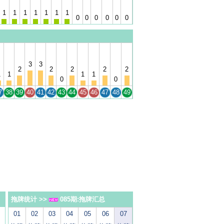
1
1
1
1
1
1
1
0
0
0
0
0
0
3
3
2
2
2
2
2
1
1
1
1
0
0
7
38
39
40
41
42
43
44
45
46
47
48
49
拖牌统计 >>
085期:拖牌汇总
01
02
03
04
05
06
07