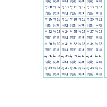
同期
同期
同期
同期
同期
同期
同期
与 08
与 09
与 10
与 11
与 12
与 13
与 14
同期
同期
同期
同期
同期
同期
同期
与 15
与 16
与 17
与 18
与 19
与 20
与 21
同期
同期
同期
同期
同期
同期
同期
与 22
与 23
与 24
与 25
与 26
与 27
与 28
同期
同期
同期
同期
同期
同期
同期
与 29
与 30
与 31
与 32
与 33
与 34
与 35
同期
同期
同期
同期
同期
同期
同期
与 36
与 37
与 38
与 39
与 40
与 41
与 42
同期
同期
同期
同期
同期
同期
同期
与 43
与 44
与 45
与 46
与 47
与 48
与 49
同期
同期
同期
同期
同期
同期
同期