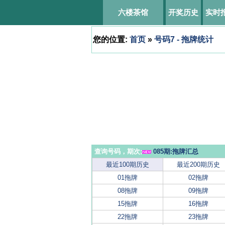
六楼茶馆
开奖历史
实时
您的位置:
首页
»
号码7 - 拖牌统计
查询号码，期次;
085期:拖牌汇总
最近100期历史
最近200期历史
01拖牌
02拖牌
08拖牌
09拖牌
15拖牌
16拖牌
22拖牌
23拖牌