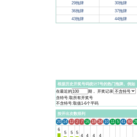
29拖牌
30拖牌
36拖牌
37拖牌
43拖牌
44拖牌
根据历史开奖号码统计7号的热门拖牌。例如
在最近的
期， 开奖记录
含特号:取所有开奖号
不含特号:取值1-6个平码
按开出次数排列
20
14
12
2
7
16
18
34
10
11
5
41
40
2
6
5
5
5
4
4
4
4