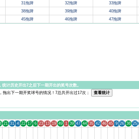
31拖牌
32拖牌
33拖牌
38拖牌
39拖牌
40拖牌
45拖牌
46拖牌
47拖牌
，统计历史开出7之后下一期开出的奖号次数。
，拖出下一期开奖球号的情况！7总共开出过17次；
查看统计
8
21
31
4
22
17
6
23
13
19
49
1
39
47
44
35
42
46
45
9
26
38
25