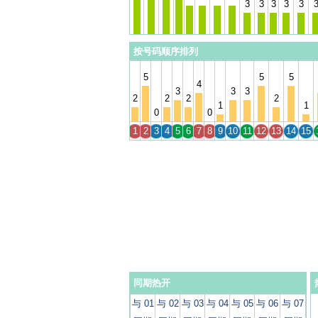
3
3
3
3
3
按号码顺序排列
5
5
5
4
3
3
3
2
2
2
2
1
1
0
0
1
2
3
4
5
6
7
8
9
10
11
12
13
14
15
同期热开
与 01
与 02
与 03
与 04
与 05
与 06
与 07