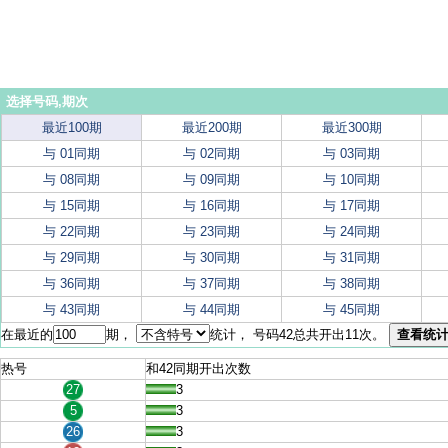
选择号码,期次
最近100期
最近200期
最近300期
与 01同期
与 02同期
与 03同期
与 08同期
与 09同期
与 10同期
与 15同期
与 16同期
与 17同期
与 22同期
与 23同期
与 24同期
与 29同期
与 30同期
与 31同期
与 36同期
与 37同期
与 38同期
与 43同期
与 44同期
与 45同期
在最近的
期，
统计， 号码42总共开出11次。
查看统
热号
和42同期开出次数
27
3
5
3
26
3