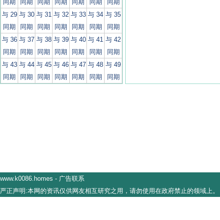
同期
同期
同期
同期
同期
同期
同期
与 29
与 30
与 31
与 32
与 33
与 34
与 35
同期
同期
同期
同期
同期
同期
同期
与 36
与 37
与 38
与 39
与 40
与 41
与 42
同期
同期
同期
同期
同期
同期
同期
与 43
与 44
与 45
与 46
与 47
与 48
与 49
同期
同期
同期
同期
同期
同期
同期
www.k0086.homes
-
广告联系
严正声明:本网的资讯仅供网友相互研究之用，请勿使用在政府禁止的领域上。