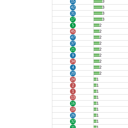
15
3
42
3
31
3
17
3
5
2
45
2
47
2
37
2
21
2
9
2
34
2
4
2
20
2
24
1
2
1
1
1
13
1
16
1
19
1
26
1
32
1
11
1