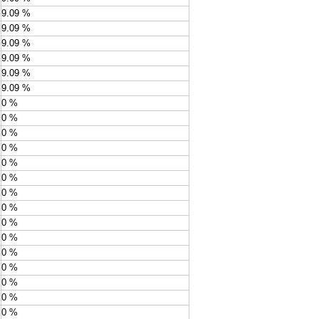
9.09 %
9.09 %
9.09 %
9.09 %
9.09 %
9.09 %
0 %
0 %
0 %
0 %
0 %
0 %
0 %
0 %
0 %
0 %
0 %
0 %
0 %
0 %
0 %