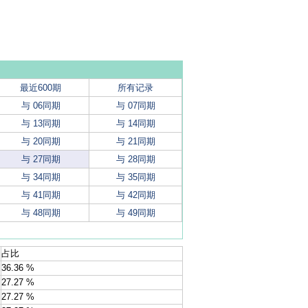
最近600期
所有记录
与 06同期
与 07同期
与 13同期
与 14同期
与 20同期
与 21同期
与 27同期
与 28同期
与 34同期
与 35同期
与 41同期
与 42同期
与 48同期
与 49同期
占比
36.36 %
27.27 %
27.27 %