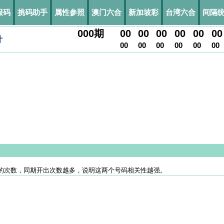
报码
挑码助手
属性参照
澳门六合
新加坡彩
台湾六合
间隔
000
期
00
00
00
00
00
00
计
00
00
00
00
00
00
的次数，同期开出次数越多，说明这两个号码相关性越强。