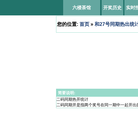
六楼茶馆
开奖历史
实时
您的位置:
首页
»
和27号同期热出统
简要说明:
二码同期热开统计
二码同期开是指两个奖号在同一期中一起开出