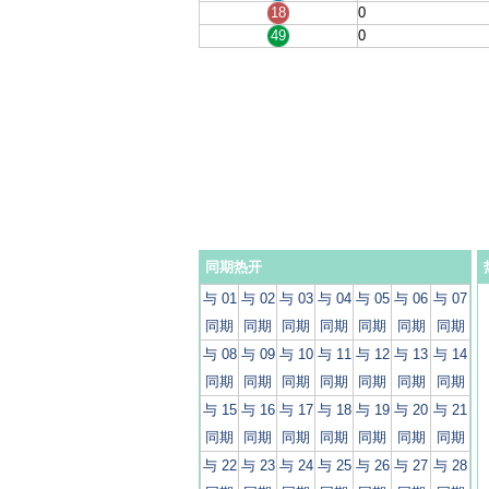
18
0
49
0
同期热开
与 01
与 02
与 03
与 04
与 05
与 06
与 07
同期
同期
同期
同期
同期
同期
同期
与 08
与 09
与 10
与 11
与 12
与 13
与 14
同期
同期
同期
同期
同期
同期
同期
与 15
与 16
与 17
与 18
与 19
与 20
与 21
同期
同期
同期
同期
同期
同期
同期
与 22
与 23
与 24
与 25
与 26
与 27
与 28