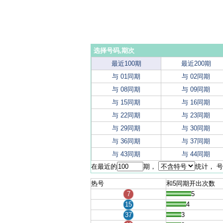
选择号码,期次
最近100期
最近200期
与 01同期
与 02同期
与 08同期
与 09同期
与 15同期
与 16同期
与 22同期
与 23同期
与 29同期
与 30同期
与 36同期
与 37同期
与 43同期
与 44同期
在最近的
期，
统计， 
热号
和5同期开出次数
7
5
15
4
37
3