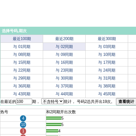
选择号码,期次
最近100期
最近200期
最近300期
与 01同期
与 02同期
与 03同期
与 08同期
与 09同期
与 10同期
与 15同期
与 16同期
与 17同期
与 22同期
与 23同期
与 24同期
与 29同期
与 30同期
与 31同期
与 36同期
与 37同期
与 38同期
与 43同期
与 44同期
与 45同期
在最近的
期，
统计， 号码2总共开出19次。
查看统计
热号
和2同期开出次数
4
5
10
5
1
4