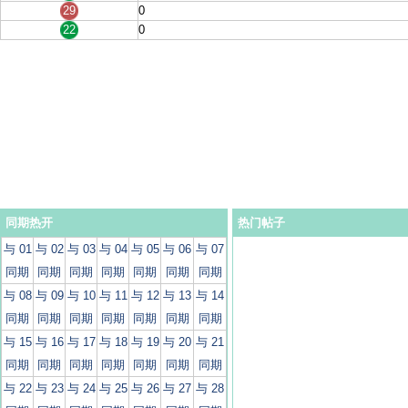
29
0
22
0
同期热开
热门帖子
与 01
与 02
与 03
与 04
与 05
与 06
与 07
同期
同期
同期
同期
同期
同期
同期
与 08
与 09
与 10
与 11
与 12
与 13
与 14
同期
同期
同期
同期
同期
同期
同期
与 15
与 16
与 17
与 18
与 19
与 20
与 21
同期
同期
同期
同期
同期
同期
同期
与 22
与 23
与 24
与 25
与 26
与 27
与 28