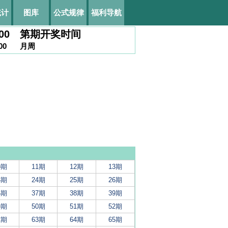
统计
图库
公式规律
福利导航
00
第
期开奖时间
00
月
周
0期
11期
12期
13期
3期
24期
25期
26期
6期
37期
38期
39期
9期
50期
51期
52期
2期
63期
64期
65期