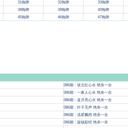
31拖牌
32拖牌
33拖牌
38拖牌
39拖牌
40拖牌
45拖牌
46拖牌
47拖牌
086期：状元红心水 绝杀一合
086期：一家人心水 绝杀一合
086期：蓝月亮心水 绝杀一合
086期：叶子无声 绝杀一合
086期：流星飘雨 绝杀一合
086期：提钱彩经 绝杀一肖