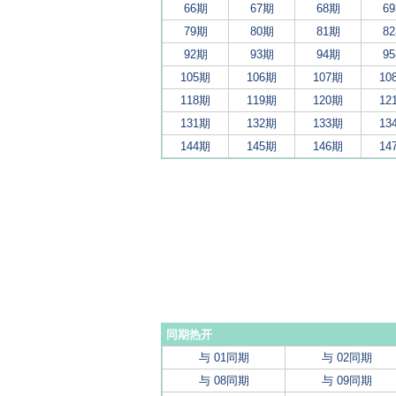
66期
67期
68期
6
79期
80期
81期
8
92期
93期
94期
9
105期
106期
107期
10
118期
119期
120期
12
131期
132期
133期
13
144期
145期
146期
14
同期热开
与 01同期
与 02同期
与 08同期
与 09同期