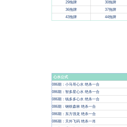
29拖牌
30拖牌
36拖牌
37拖牌
43拖牌
44拖牌
心水公式
086期：小马哥心水 绝杀一合
086期：智多星心水 绝杀一合
086期：钱多多心水 绝杀一合
086期：钢铁森林 绝杀一合
086期：东方强龙 绝杀一合
086期：天外飞码 绝杀一肖