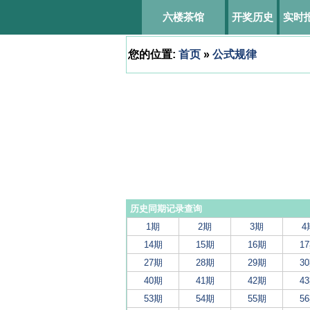
六楼茶馆
开奖历史
实时
您的位置:
首页
»
公式规律
历史同期记录查询
1期
2期
3期
4
14期
15期
16期
1
27期
28期
29期
3
40期
41期
42期
4
53期
54期
55期
5