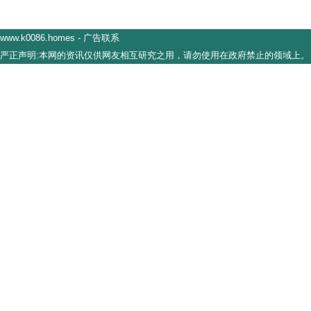
www.k0086.homes
-
广告联系
严正声明:本网的资讯仅供网友相互研究之用，请勿使用在政府禁止的领域上。