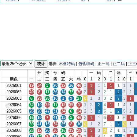
统计
选择:
不含特码
|
包含特码
|
正一码
|
正二码
|
正三
开
奖
号
码
一
码
二
码
三
期数
一
二
三
四
五
六
特
0
1
2
0
1
2
0
1
2026061
19
34
5
20
12
36
46
1
1
1
1
1
1
1
1
2026062
40
8
11
26
14
33
30
2
2
2
1
2
2
1
2
2026063
6
29
28
10
3
9
27
1
3
3
2
3
0
2
1
2026064
32
10
29
17
12
35
1
1
2
4
1
4
1
2
1
2026065
26
20
47
31
34
6
24
2
3
5
1
5
2
2
2
2026066
16
10
7
41
15
5
46
3
1
6
1
6
1
1
1
2026067
39
41
15
34
25
2
10
1
2
7
1
1
0
2
0
2026068
28
12
20
30
16
19
29
1
3
2
1
1
2
1
0
2026069
37
32
7
26
5
40
35
2
4
1
3
2