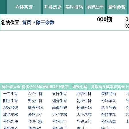
六楼茶馆
开奖历史
实时报码
挑码助手
属性参照
000
期
0
您的位置:
首页
»
除三余数
0
统计表大全 提示:2002年增加至49个数字，增设七奖，并取消头奖累积奖金上
十二生肖
六子生肖
五行生肖
四季生肖
琴棋书画
阴阳生肖
男女生肖
偏旁生肖
朝夕生肖
号码单双
深浅号码
拼搏号码
高低号码
长短号码
黑白号码
波色单双
波色大小
大小单双
大小尾数
合数单双
号码九段
号码七段
号码五行
号码五门
号码头数
号码除八
号码除九
号码除十
除 十 一
除 十 二