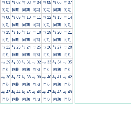
与 01
与 02
与 03
与 04
与 05
与 06
与 07
同期
同期
同期
同期
同期
同期
同期
与 08
与 09
与 10
与 11
与 12
与 13
与 14
同期
同期
同期
同期
同期
同期
同期
与 15
与 16
与 17
与 18
与 19
与 20
与 21
同期
同期
同期
同期
同期
同期
同期
与 22
与 23
与 24
与 25
与 26
与 27
与 28
同期
同期
同期
同期
同期
同期
同期
与 29
与 30
与 31
与 32
与 33
与 34
与 35
同期
同期
同期
同期
同期
同期
同期
与 36
与 37
与 38
与 39
与 40
与 41
与 42
同期
同期
同期
同期
同期
同期
同期
与 43
与 44
与 45
与 46
与 47
与 48
与 49
同期
同期
同期
同期
同期
同期
同期