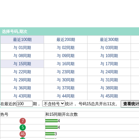
选择号码,期次
最近100期
最近200期
最近300期
与 01同期
与 02同期
与 03同期
与 08同期
与 09同期
与 10同期
与 15同期
与 16同期
与 17同期
与 22同期
与 23同期
与 24同期
与 29同期
与 30同期
与 31同期
与 36同期
与 37同期
与 38同期
与 43同期
与 44同期
与 45同期
在最近的
期，
统计， 号码15总共开出11次。
查看统
热号
和15同期开出次数
7
4
5
4
46
3