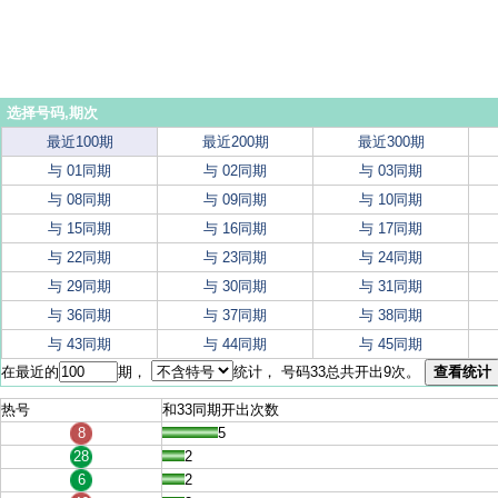
选择号码,期次
最近100期
最近200期
最近300期
与 01同期
与 02同期
与 03同期
与 08同期
与 09同期
与 10同期
与 15同期
与 16同期
与 17同期
与 22同期
与 23同期
与 24同期
与 29同期
与 30同期
与 31同期
与 36同期
与 37同期
与 38同期
与 43同期
与 44同期
与 45同期
在最近的
期，
统计， 号码33总共开出9次。
查看统计
热号
和33同期开出次数
8
5
28
2
6
2