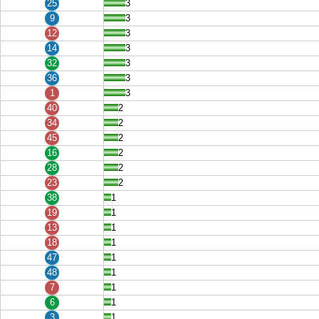
25
3
9
3
12
3
14
3
32
3
36
3
1
3
40
2
34
2
45
2
16
2
28
2
23
2
38
1
19
1
13
1
18
1
47
1
48
1
7
1
6
1
3
1