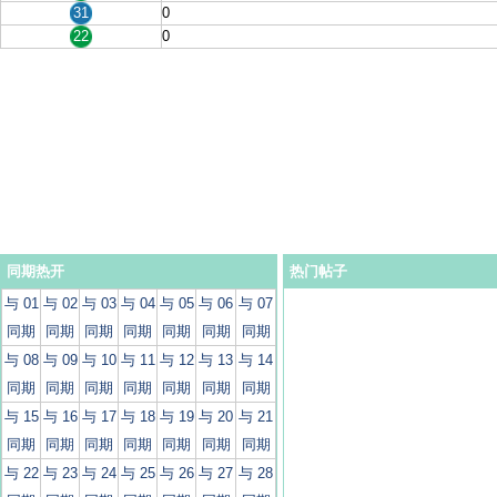
31
0
22
0
同期热开
热门帖子
与 01
与 02
与 03
与 04
与 05
与 06
与 07
同期
同期
同期
同期
同期
同期
同期
与 08
与 09
与 10
与 11
与 12
与 13
与 14
同期
同期
同期
同期
同期
同期
同期
与 15
与 16
与 17
与 18
与 19
与 20
与 21
同期
同期
同期
同期
同期
同期
同期
与 22
与 23
与 24
与 25
与 26
与 27
与 28