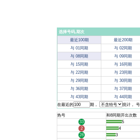
选择号码,期次
最近100期
最近200期
与 01同期
与 02同期
与 08同期
与 09同期
与 15同期
与 16同期
与 22同期
与 23同期
与 29同期
与 30同期
与 36同期
与 37同期
与 43同期
与 44同期
在最近的
期，
统计， 
热号
和8同期开出次数
33
5
2
4
28
3