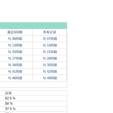
最近600期
所有记录
与 06同期
与 07同期
与 13同期
与 14同期
与 20同期
与 21同期
与 27同期
与 28同期
与 34同期
与 35同期
与 41同期
与 42同期
与 48同期
与 49同期
占比
62.5 %
50 %
37.5 %