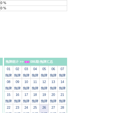
0 %
0 %
拖牌统计 >>
086期:拖牌汇总
01
02
03
04
05
06
07
拖牌
拖牌
拖牌
拖牌
拖牌
拖牌
拖牌
08
09
10
11
12
13
14
拖牌
拖牌
拖牌
拖牌
拖牌
拖牌
拖牌
15
16
17
18
19
20
21
拖牌
拖牌
拖牌
拖牌
拖牌
拖牌
拖牌
22
23
24
25
26
27
28