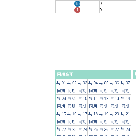
15
0
1
0
同期热开
与 01
与 02
与 03
与 04
与 05
与 06
与 07
同期
同期
同期
同期
同期
同期
同期
与 08
与 09
与 10
与 11
与 12
与 13
与 14
同期
同期
同期
同期
同期
同期
同期
与 15
与 16
与 17
与 18
与 19
与 20
与 21
同期
同期
同期
同期
同期
同期
同期
与 22
与 23
与 24
与 25
与 26
与 27
与 28