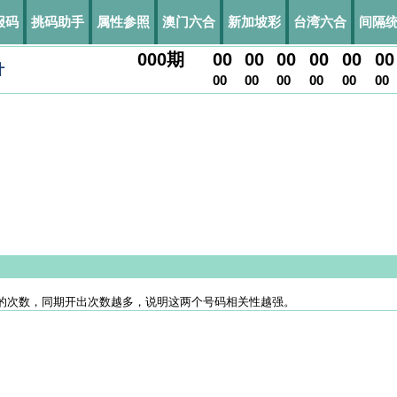
报码
挑码助手
属性参照
澳门六合
新加坡彩
台湾六合
间隔
000
期
00
00
00
00
00
00
计
00
00
00
00
00
00
的次数，同期开出次数越多，说明这两个号码相关性越强。